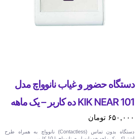
دستگاه حضور و غیاب نانوواچ مدل
KIK NEAR 101 ده کاربر – یک ماهه
۶۵۰,۰۰۰
تومان
دستگاه بدون تماس (Contactless) نانوواچ به همراه طرح
اشتراکی یک ماهه خدمات ابری نانوواچ با 10 کاربر