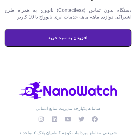
دستگاه بدون تماس (Contactless) نانوواچ به همراه طرح
اشتراکی دوازده ماهه ماهه خدمات ابری نانوواچ با 10 کاربر
افزودن به سبد خرید
سامانه یکپارچه مدیریت منابع انسانی
شریعتی ،تقاطع میرداماد ،کوچه کاظمیان پلاک ۲ ،واحد ۱