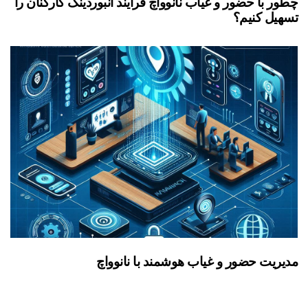
چطور با حضور و غیاب نانوواچ فرآیند آنبوردینگ کارکنان را
تسهیل کنیم؟
مدیریت حضور و غیاب هوشمند با نانوواچ